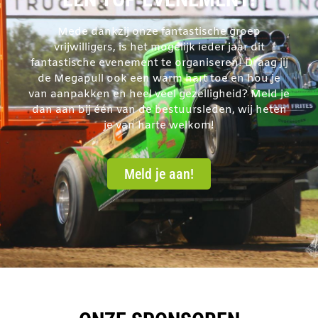
Mede dankzij onze fantastische groep
vrijwilligers, is het mogelijk ieder jaar dit
fantastische evenement te organiseren! Draag jij
de Megapull ook een warm hart toe en hou je
van aanpakken en heel veel gezelligheid? Meld je
dan aan bij één van de bestuursleden, wij heten
je van harte welkom!
Meld je aan!