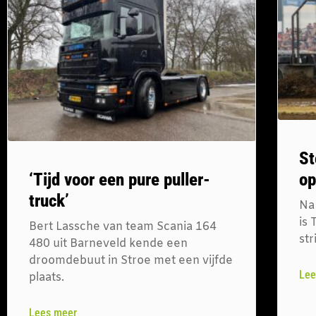
St
‘Tijd voor een pure puller-
op
truck’
Na
is
Bert Lassche van team Scania 164
str
480 uit Barneveld kende een
droomdebuut in Stroe met een vijfde
Lee
plaats.
Lees meer