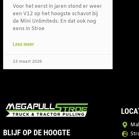
Voor het eerst in jaren stond er weer
een V12 op het hoogste schavot bij
de Mini Unlimiteds. En dat ook nog
eens in Stroe
Lees meer
23 maart 2026
LOCA
Mal
BLIJF OP DE HOOGTE
Str