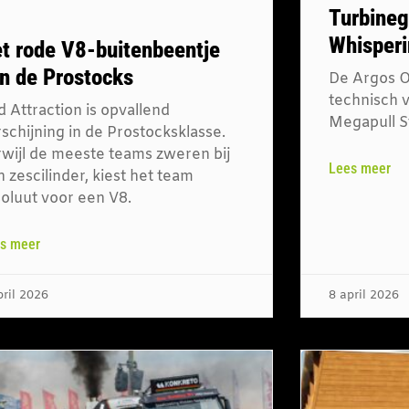
Turbineg
Whisperi
t rode V8-buitenbeentje
n de Prostocks
De Argos Oi
technisch v
 Attraction is opvallend
Megapull S
schijning in de Prostocksklasse.
rwijl de meeste teams zweren bij
Lees meer
 zescilinder, kiest het team
soluut voor een V8.
s meer
pril 2026
8 april 2026