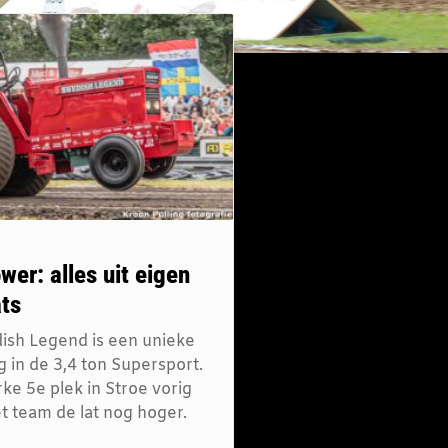
wer: alles uit eigen
ts
sh Legend is een unieke
g in de 3,4 ton Supersport.
ke 5e plek in Stroe vorig
het team de lat nog hoger.