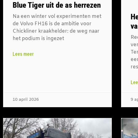
Blue Tiger uit de as herrezen
He
Na een winter vol experimenten met
de Volvo FH16 is de ambitie voor
va
Chickliner kraakhelder: de weg naar
Red
het podium is ingezet
ver
Te
Lees meer
een
re
Lee
10 april 2026
9 a