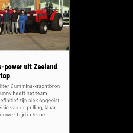
-power uit Zeeland
btop
 liter Cummins-krachtbron
Bunny heeft het team
efinitief zijn plek opgeëist
isie van de pulling, klaar
euwe strijd in Stroe.