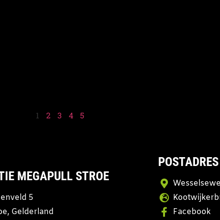
1
2
3
4
5
POSTADRES
TIE MEGAPULL STROE
Wesselsewe
enveld 5
Kootwijkerb
oe, Gelderland
Facebook