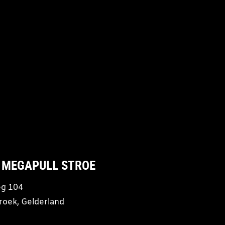
 MEGAPULL STROE
g 104
roek, Gelderland