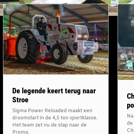
De legende keert terug naar
Ch
Stroe
po
Sigma Power Reloaded maakt een
Na
droomstart in de 4,5 ton sportklasse.
de
Het team zet nu de stap naar de
Ch
Promo.