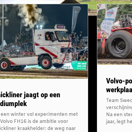
Volvo-po
werkplaa
ickliner jaagt op een
Team Swedi
diumplek
verschijnin
 een winter vol experimenten met
Na een ster
 Volvo FH16 is de ambitie voor
jaar, legt 
ickliner kraakhelder: de weg naar