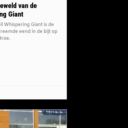
eweld van de
ng Giant
l Whispering Giant is de
reemde eend in de bijt op
troe.