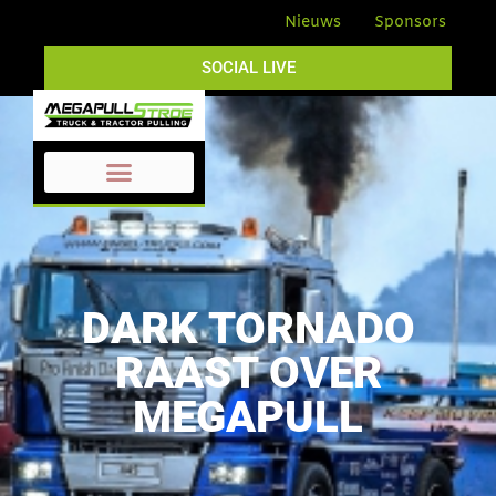
Nieuws
Sponsors
SOCIAL LIVE
DARK TORNADO
RAAST OVER
MEGAPULL