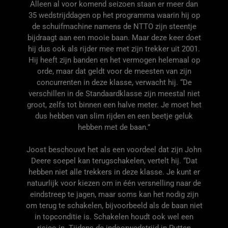
Alleen al voor komend seizoen staan er meer dan
35 wedstrijddagen op het programma waarin hij op
de schuifmachine namens de NTTO zijn steentje
bijdraagt aan een mooie baan. Maar deze keer doet
hij dus ook als rijder mee met zijn trekker uit 2001.
Hij heeft zijn banden en het vermogen helemaal op
orde, maar dat geldt voor de meesten van zijn
concurrenten in deze klasse, verwacht hij. “De
verschillen in de Standaardklasse zijn meestal niet
groot, zelfs tot binnen een halve meter. Je moet het
dus hebben van slim rijden en een beetje geluk
hebben met de baan.”
Joost beschouwt het als een voordeel dat zijn John
Deere soepel kan terugschakelen, vertelt hij. “Dat
hebben niet alle trekkers in deze klasse. Je kunt er
natuurlijk voor kiezen om in één versnelling naar de
eindstreep te jagen, maar soms kan het nodig zijn
om terug te schakelen, bijvoorbeeld als de baan niet
in topconditie is. Schakelen houdt ook wel een
risico in. Tijdens de indoorwedstrijd in Putten