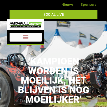
Nieuws
Sponsors
SOCIAL LIVE
‘KAMPIOEN
WORDEN IS
MOEILIJK, HET
BLIJVEN IS NÓG
MOEILIJKER’