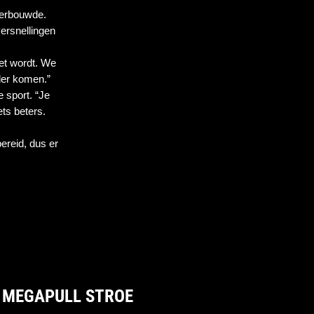
erbouwde. 
rsnellingen 
et wordt. We 
der komen.”
sport. “Je 
ts beters. 
ereid, dus er 
 MEGAPULL STROE