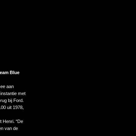
eam Blue 
mee aan 
instantie met 
ug bij Ford. 
0 uit 1978, 
 Henri. “De 
n van de 