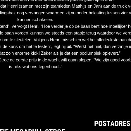
 dat Henri (samen met zijn teamleden Matthijs en Jan) aan de truck v
lingsbak nog vervangen waarmee zij nu onder belasting tussen vier ve
kunnen schakelen. 
nd”, vervolgt Henri. “Hoe verder je op de baan bent hoe moeilijker h
de baan vordert kunnen we steeds een stapje terug waardoor we ver
om te sleutelen. Volgens Henri misschien wel het allerleukste aan de 
e kans om het te testen”, legt hij uit. “Werkt het niet, dan verzin je ie
at zo’n enorme kick! Zeker als je dat een podiumplek oplevert.” 
troe de eerste prijs in de wacht wilt gaan slepen. “We zijn goed voorb
is niks wat ons tegenhoudt.”
POSTADRES