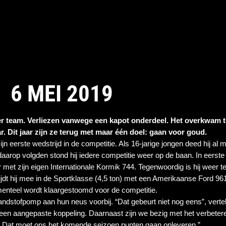
6 MEI 2019
der team. Verliezen vanwege een kapot onderdeel. Het overkwam t
ar. Dit jaar zijn ze terug met maar één doel: gaan voor goud.  
n eerste wedstrijd in de competitie. Als 16-jarige jongen deed hij al 
 daarop volgden stond hij iedere competitie weer op de baan. In eerste 
met zijn eigen Internationale Kormik 744. Tegenwoordig is hij weer ter
dt hij mee in de Sportklasse (4,5 ton) met een Amerikaanse Ford 9610
menteel wordt klaargestoomd voor de competitie. 
andstofpomp aan hun neus voorbij. “Dat gebeurt niet nog eens”, vertelt
t een aangepaste koppeling. Daarnaast zijn we bezig met het verbetere
. Dat moet ons het komende seizoen punten gaan opleveren.”