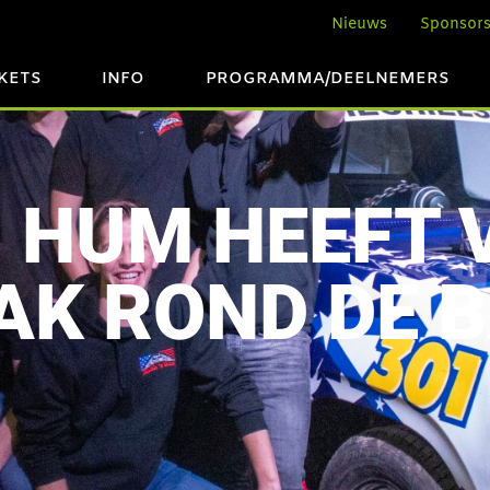
Nieuws
Sponsor
CKETS
INFO
PROGRAMMA/DEELNEMERS
N HUM HEEFT 
K ROND DE 