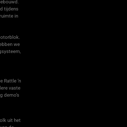
mgebouwd.
d tijdens
ruimte in
otorblok.
hebben we
ogsysteem,
 Rattle ‘n
dere vaste
ig demo’s
lk uit het