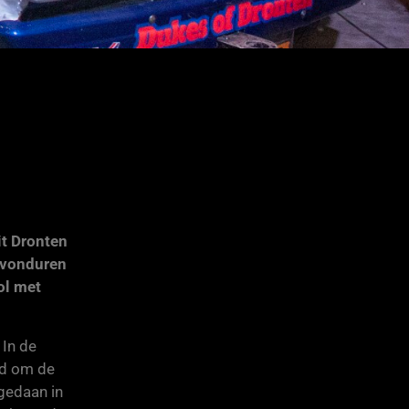
it Dronten
 avonduren
ol met
 In de
ld om de
 gedaan in