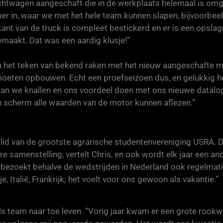
vrachtwagen aangeschaft die in de werkplaats helemaal is o
mer in, waar we met het hele team kunnen slapen, bijvoorbeel
kant van de truck is compleet bestickerd en er is een opslag
maakt. Dat was een aardig klusje!”
in het teken van bekend raken met het nieuw aangeschafte m
moeten opbouwen. Echt een proefseizoen dus, en gelukkig 
aan we knallen en ons voordeel doen met ons nieuwe datal
scherm alle waarden van de motor kunnen aflezen.”
 lid van de grootste agrarische studentenvereniging USRA. De
e samenstelling, vertelt Chris, en ook wordt elk jaar een an
bezoekt behalve de wedstrijden in Nederland ook regelmat
je, Italië, Frankrijk; het voelt voor ons gewoon als vakantie.”
ls team naar toe leven. “Vorig jaar kwam er een grote rookwo