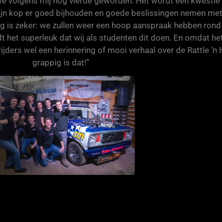
 we volgens mij nog vierde geworden. Het wordt een kwestie
jn kop er goed bijhouden en goede beslissingen nemen met
ng is zeker: we zullen weer een hoop aanspraak hebben rond
t het superleuk dat wij als studenten dit doen. En omdat he
ijders wel een herinnering of mooi verhaal over de Rattle ‘n
grappig is dat!
”