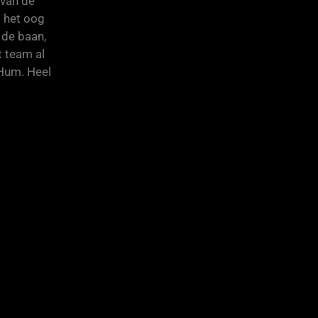
 van de
 het oog
 de baan,
t team al
 Hum. Heel