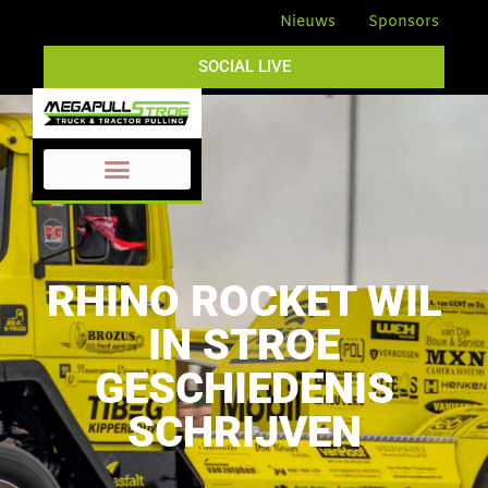
Nieuws
Sponsors
SOCIAL LIVE
RHINO ROCKET WIL
IN STROE
GESCHIEDENIS
SCHRIJVEN