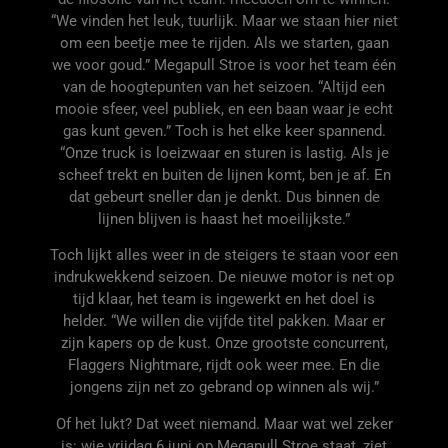
“We vinden het leuk, tuurlijk. Maar we staan hier niet
om een beetje mee te rijden. Als we starten, gaan
we voor goud.” Megapull Stroe is voor het team één
van de hoogtepunten van het seizoen. “Altijd een
mooie sfeer, veel publiek, en een baan waar je echt
gas kunt geven.” Toch is het elke keer spannend.
“Onze truck is loeizwaar en sturen is lastig. Als je
scheef trekt en buiten de lijnen komt, ben je af. En
dat gebeurt sneller dan je denkt. Dus binnen de
lijnen blijven is haast het moeilijkste.”
Toch lijkt alles weer in de steigers te staan voor een
indrukwekkend seizoen. De nieuwe motor is net op
tijd klaar, het team is ingewerkt en het doel is
helder. “We willen die vijfde titel pakken. Maar er
zijn kapers op de kust. Onze grootste concurrent,
Flaggers Nightmare, rijdt ook weer mee. En die
jongens zijn net zo gebrand op winnen als wij.”
Of het lukt? Dat weet niemand. Maar wat wel zeker
is: wie vrijdag 6 juni op Megapull Stroe staat, ziet