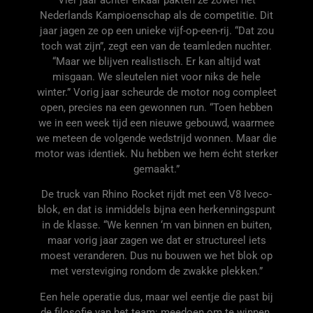
Nederlands Kampioenschap als de competitie. Dit
jaar jagen ze op een unieke vijf-op-een-rij. “Dat zou
toch wat zijn”, zegt een van de teamleden nuchter.
“Maar we blijven realistisch. Er kan altijd wat
misgaan. We sleutelen niet voor niks de hele
winter.” Vorig jaar scheurde de motor nog compleet
open, precies na een gewonnen run. “Toen hebben
we in een week tijd een nieuwe gebouwd, waarmee
we meteen de volgende wedstrijd wonnen. Maar die
motor was identiek. Nu hebben we hem écht sterker
gemaakt.”
De truck van Rhino Rocket rijdt met een V8 Iveco-
blok, en dat is inmiddels bijna een herkenningspunt
in de klasse. “We kennen ‘m van binnen en buiten,
maar vorig jaar zagen we dat er structureel iets
moest veranderen. Dus nu bouwen we het blok op
met versteviging rondom de zwakke plekken.”
Een hele operatie dus, maar wel eentje die past bij
de filosofie van het team: meedoen om te winnen.