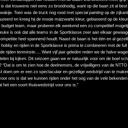
e is dat trouwens niet eens zo broodnodig, want op die baan zit al best 
owakije. Toen was de truck nog rood met 
special painting
 op de zijkan
ureerd en kreeg hij de mooie matzwarte kleur, gebaseerd op de kleur
low budget team, maar proberen elk weekend een zo competitief mogeli
 leuke is ook dat alle teams in de Sportklasse zeer aan elkaar gewaagd
competitie heel spannend houdt. Naast de baan is het één en al gezellig
hobby en rijden in de Sportklasse is prima te combineren met de full 
e rijden tenminste…. Want vijf jaar geleden reden we de halve wagen 
en bij kijken. Dit seizoen gaan we er natuurlijk voor om de boel schad
 “Dat is om te zien hoe de deelnemers, de vrijwilligers van de NTTO 
t doen om er een zo spectaculair en gezellige wedstrijd van te maken
or ons is dat we kunnen rijden onder het oog van de vele bekenden ui
t het een soort thuiswedstrijd voor ons is.”