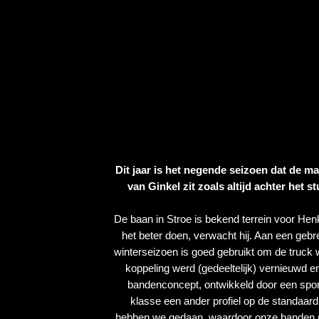
Dit jaar is het negende seizoen dat de m
van Ginkel zit zoals altijd achter het s
De baan in Stroe is bekend terrein voor Henk
het beter doen, verwacht hij. Aan een gebrek 
winterseizoen is goed gebruikt om de truck w
koppeling werd (gedeeltelijk) vernieuwd en
bandenconcept, ontwikkeld door een spons
klasse een ander profiel op de standaar
hebben we gedaan, waardoor onze banden me