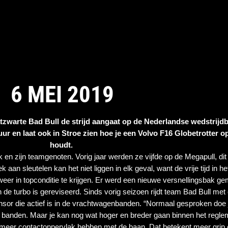
6 MEI 2019
atzwarte Bad Bull de strijd aangaat op de Nederlandse wedstrijd
tuur en laat ook in Stroe zien hoe je een Volvo F16 Globetrotter o
houdt. 
 en zijn teamgenoten. Vorig jaar werden ze vijfde op de Megapull, dit 
aan sleutelen kan het niet liggen in elk geval, want de vrije tijd in he
eer in topconditie te krijgen. Er werd een nieuwe versnellingsbak ge
 de turbo is gereviseerd. Sinds vorig seizoen rijdt team Bad Bull met
or die actief is in de vrachtwagenbanden. “Normaal gesproken doe j
d banden. Maar je kan nog wat hoger en breder gaan binnen het reglem
er contactoppervlak hebben met de baan. Dat betekent meer grip en