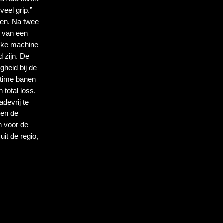
veel grip.”
ten. Na twee 
 van een 
jke machine 
 zijn. De 
heid bij de 
time banen 
total loss. 
evrij te 
en de 
 voor de 
t de regio, 