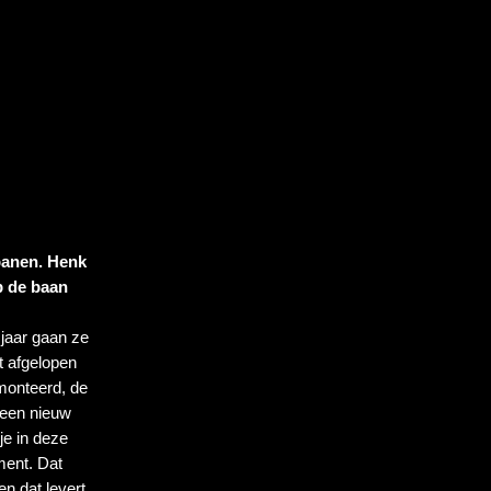
banen. Henk 
p de baan 
jaar gaan ze 
t afgelopen 
monteerd, de 
 een nieuw 
e in deze 
ent. Dat 
 dat levert 