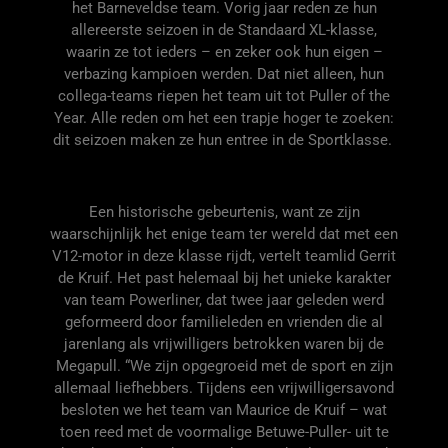
het Barneveldse team. Vorig jaar reden ze hun
allereerste seizoen in de Standaard
XL
-klasse,
waarin ze tot ieders – en zeker ook hun eigen –
verbazing kampioen werden. Dat niet alleen, hun
collega-teams riepen het team uit tot Puller of the
Year. Alle reden om het een trapje hoger te zoeken:
dit seizoen maken ze hun entree in de Sportklasse.
Een historische gebeurtenis, want ze zijn
waarschijnlijk het enige team ter wereld dat met een
V12-motor in deze klasse rijdt, vertelt teamlid Gerrit
de Kruif. Het past helemaal bij het unieke karakter
van team Powerliner, dat twee jaar geleden werd
geformeerd door familieleden en vrienden die al
jarenlang als vrijwilligers betrokken waren bij de
Megapull. “We zijn opgegroeid met de sport en zijn
allemaal liefhebbers. Tijdens een vrijwilligersavond
besloten we
het team van Maurice de Kruif – wat
toen reed met de voormalige Betuwe-Puller-
uit te