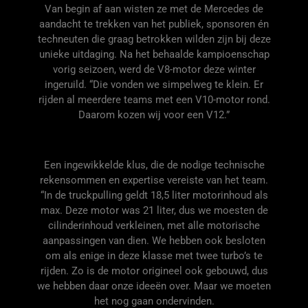
Van begin af aan wisten ze met de Mercedes de
aandacht te trekken van het publiek, sponsoren én
techneuten die graag betrokken wilden zijn bij deze
unieke uitdaging. Na het
behaalde kampioenschap
vorig seizoen, werd de V8-motor deze winter
ingeruild. “Die vonden we simpelweg te klein. Er
rijden al meerdere teams met een V10-motor rond.
Daarom kozen wij voor een V12.”
Een ingewikkelde klus, die de nodige technische
rekensommen en
expertise vereiste van het team.
“In de
truck
pulling geldt 18,5 liter motorinhoud als
max. Deze motor was 21 liter, dus we moesten de
cilinderinhoud verkleinen, met alle motorische
aanpassingen van dien. We hebben ook besloten
om als enige in deze klasse met twee turbo’s te
rijden. Zo is de motor origineel ook gebouwd, dus
we
hebben daar onze ideeën over
. Maar we moeten
het nog gaan ondervinden.