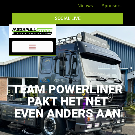
Nieuws
Sponsors
SOCIAL LIVE
TEAM POWERLINER
PAKT HET NÉT
EVEN ANDERS AAN