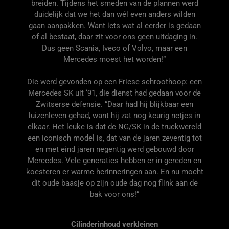
breiden. Tijdens het smeden van de plannen werd
duidelijk dat we het dan wél even anders wilden
gaan aanpakken. Want iets wat al eerder is gedaan
of al bestaat, daar zit voor ons geen uitdaging in.
Dus geen Scania, Iveco of Volvo, maar een
Mercedes moest het worden!”
Die werd gevonden op een Friese schroothoop: een
Mercedes SK uit ‘91, die dienst had gedaan voor de
Zwitserse defensie. “Daar had hij blijkbaar een
luizenleven gehad, want hij zat nog keurig netjes in
elkaar. Het leuke is dat de
NG/SK
in de truckwereld
een iconisch model is, dat van de jaren
zeventig tot
en met eind jaren negentig
werd gebouwd door
Mercedes. Vele generaties hebben er in gereden en
koesteren er warme herinneringen aan. En nu mocht
dit oude baasje op zijn oude dag nog flink aan de
bak voor ons!”
Cilinderinhoud verkleinen