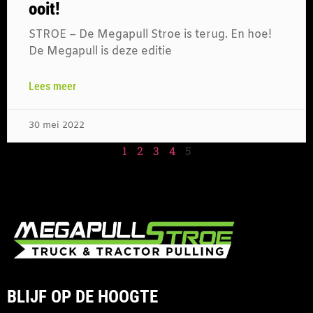
ooit!
STROE – De Megapull Stroe is terug. En hoe!
De Megapull is deze editie
Lees meer
30 mei 2022
1
2
3
4
5
BLIJF OP DE HOOGTE