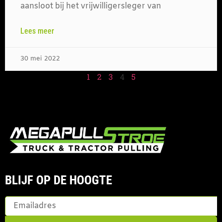
aansloot bij het vrijwilligersleger van
Lees meer
30 mei 2022
1
2
3
4
5
BLIJF OP DE HOOGTE