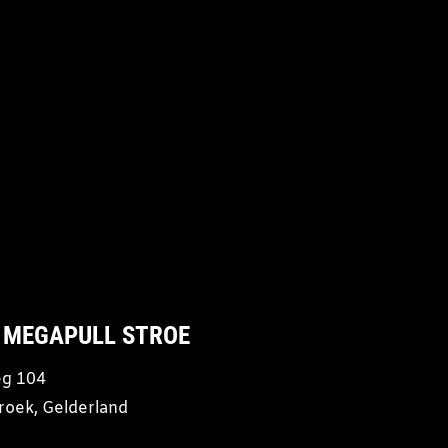
 MEGAPULL STROE
g 104
roek, Gelderland