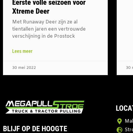
Eerste volle seizoen voor
Xtreme Deer
Met Runaway Deer zijn ze al
tientallen jaren een vertrouwde
verschijning in de Prostock
Lees meer
30 mei 2022
30 
LOCA
Mal
BLIJF OP DE HOOGTE
Str