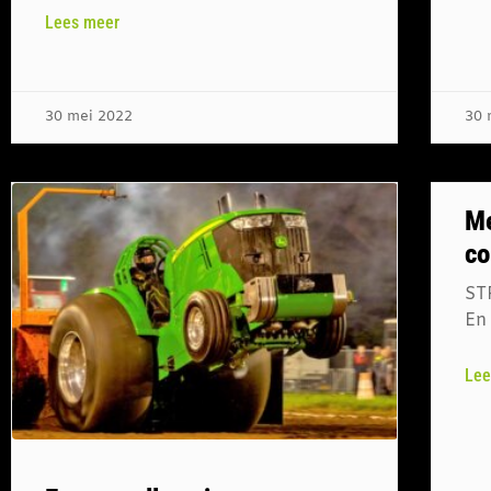
Lees meer
30 mei 2022
30 
Me
co
ST
En 
Lee