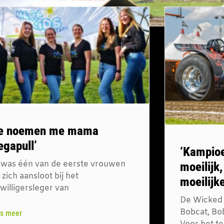
Ze noemen me mama
gapull’
‘Kampioe
 was één van de eerste vrouwen
moeilijk,
 zich aansloot bij het
moeilijke
jwilligersleger van
De Wicked 
Bobcat, Bob
s meer